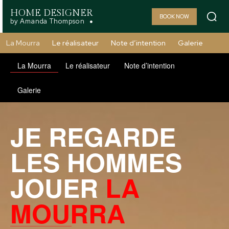
HOME DESIGNER
BOOK NOW
by Amanda Thompson
La Mourra
Le réalisateur
Note d’intention
Galerie
La Mourra
Le réalisateur
Note d’intention
Galerie
JE REGARDE
LES HOMMES
JOUER
LA
MOURRA