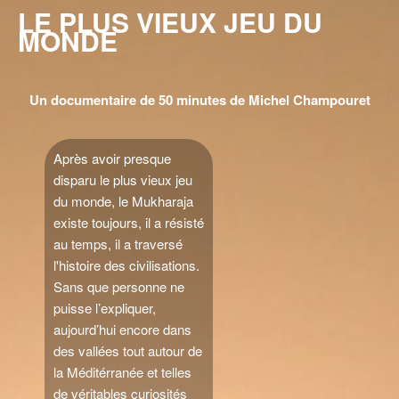
LE PLUS VIEUX JEU DU
MONDE
Un documentaire de 50 minutes de Michel Champouret
Après avoir presque
disparu le plus vieux jeu
du monde, le Mukharaja
existe toujours, il a résisté
au temps, il a traversé
l'histoire des civilisations.
Sans que personne ne
puisse l’expliquer,
aujourd’hui encore dans
des vallées tout autour de
la Méditérranée et telles
de véritables curiosités